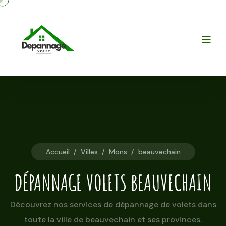
Accueil
/
Villes
/
Mons
/
beauvechain
DÉPANNAGE VOLETS BEAUVECHAIN
Découvrez nos services de dépannage de volets dans
toute la ville de beauvechain et ses provinces.