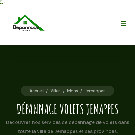
Accueil
/
Villes
/
Mons
/
Jemappes
DÉPANNAGE VOLETS JEMAPPES
Découvrez nos services de dépannage de volets dans
toute la ville de Jemappes et ses provinces.