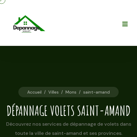
Accueil
/
Villes
/
Mons
/
saint-amand
DÉPANNAGE VOLETS SAINT-AMAND
Découvrez nos services de dépannage de volets dans
toute la ville de saint-amand et ses provinces.