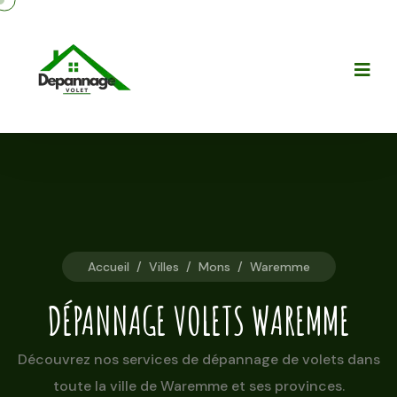
Accueil
/
Villes
/
Mons
/
Waremme
DÉPANNAGE VOLETS WAREMME
Découvrez nos services de dépannage de volets dans
toute la ville de Waremme et ses provinces.