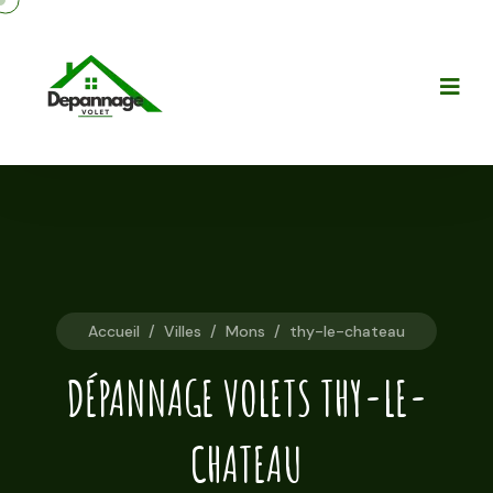
Accueil
/
Villes
/
Mons
/
thy-le-chateau
DÉPANNAGE VOLETS THY-LE-
CHATEAU