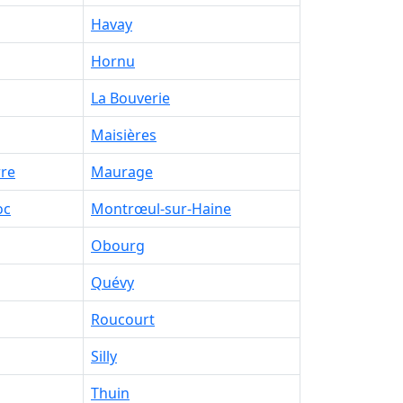
Havay
Hornu
La Bouverie
Maisières
rre
Maurage
oc
Montrœul-sur-Haine
Obourg
Quévy
Roucourt
Silly
Thuin