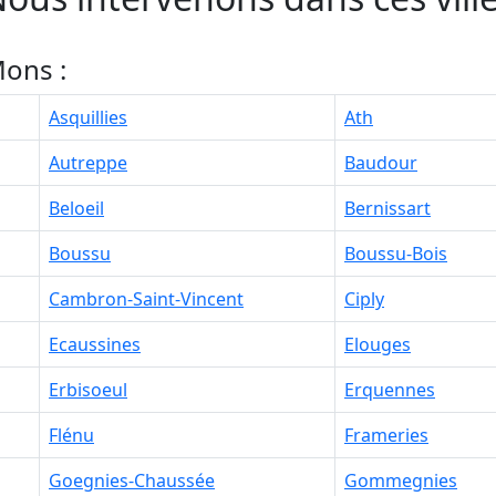
ons :
Asquillies
Ath
Autreppe
Baudour
Beloeil
Bernissart
Boussu
Boussu-Bois
Cambron-Saint-Vincent
Ciply
Ecaussines
Elouges
Erbisoeul
Erquennes
Flénu
Frameries
Goegnies-Chaussée
Gommegnies