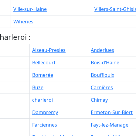
Ville-sur-Haine
Villers-Saint-Ghisl
Wiheries
arleroi :
Aiseau-Presles
Anderlues
Bellecourt
Bois-d’Haine
Bomerée
Bouffioulx
Buze
Carnières
charleroi
Chimay
Dampremy
Ermeton-Sur-Biert
Farciennes
Fayt-lez-Manage