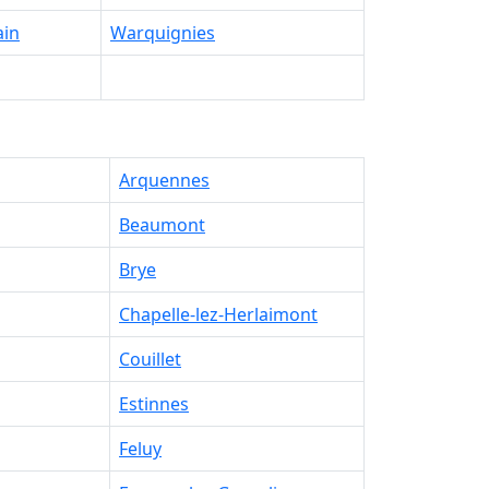
ain
Warquignies
Arquennes
Beaumont
Brye
Chapelle-lez-Herlaimont
Couillet
Estinnes
Feluy