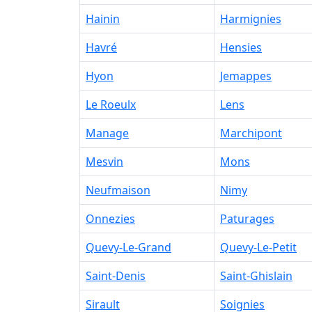
Hainin
Harmignies
Havré
Hensies
Hyon
Jemappes
Le Roeulx
Lens
Manage
Marchipont
Mesvin
Mons
Neufmaison
Nimy
Onnezies
Paturages
Quevy-Le-Grand
Quevy-Le-Petit
Saint-Denis
Saint-Ghislain
Sirault
Soignies