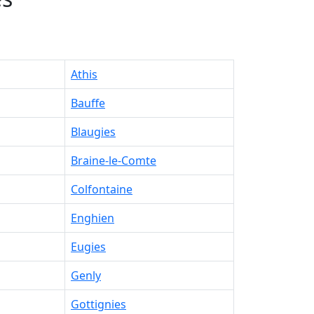
Athis
Bauffe
Blaugies
Braine-le-Comte
Colfontaine
Enghien
Eugies
Genly
Gottignies