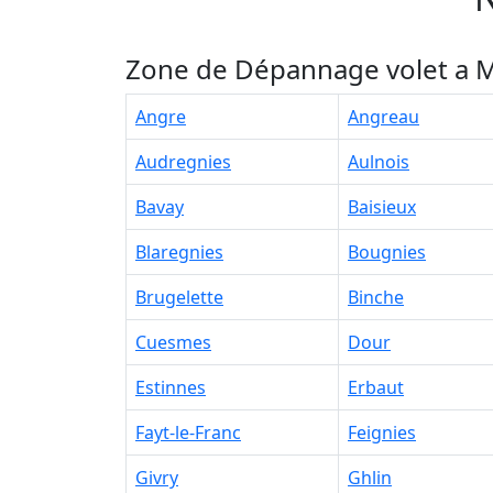
Zone de Dépannage volet a M
Angre
Angreau
Audregnies
Aulnois
Bavay
Baisieux
Blaregnies
Bougnies
Brugelette
Binche
Cuesmes
Dour
Estinnes
Erbaut
Fayt-le-Franc
Feignies
Givry
Ghlin