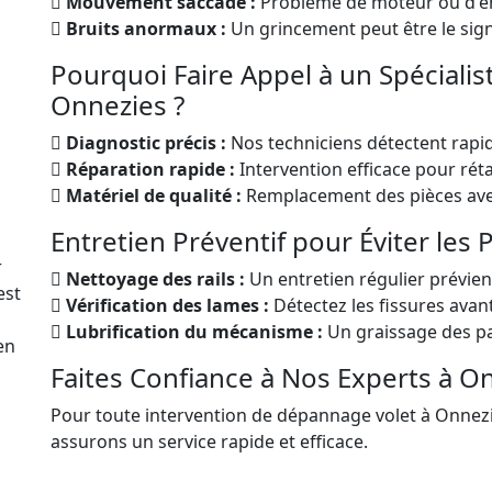
Mouvement saccadé :
Problème de moteur ou d'e
Bruits anormaux :
Un grincement peut être le sig
Pourquoi Faire Appel à un Spéciali
Onnezies ?
Diagnostic précis :
Nos techniciens détectent rapi
Réparation rapide :
Intervention efficace pour rétab
Matériel de qualité :
Remplacement des pièces avec
Entretien Préventif pour Éviter les
r
Nettoyage des rails :
Un entretien régulier prévien
est
Vérification des lames :
Détectez les fissures avan
Lubrification du mécanisme :
Un graissage des pa
en
Faites Confiance à Nos Experts à O
Pour toute intervention de dépannage volet à Onnezi
assurons un service rapide et efficace.