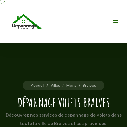
Accueil
/
Villes
/
Mons
/
Braives
DÉPANNAGE VOLETS BRAIVES
Découvrez nos services de dépannage de volets dans
toute la ville de Braives et ses provinces.